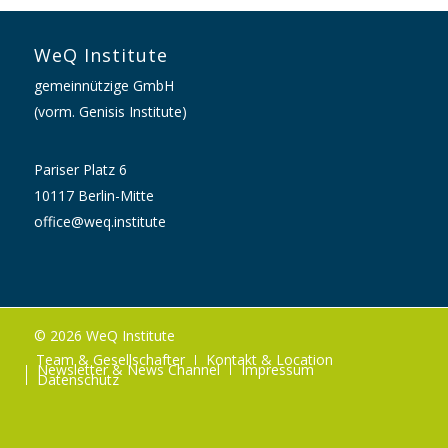
WeQ Institute
gemeinnützige GmbH
(vorm. Genisis Institute)
Pariser Platz 6
10117 Berlin-Mitte
office@weq.institute
© 2026 WeQ Institute
Team & Gesellschafter
Kontakt & Location
Newsletter & News Channel
Impressum
Datenschutz