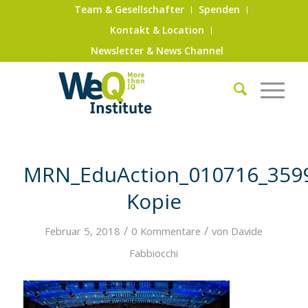
Team & Gesellschafter
Spenden
Kontakt & Location
Newsletter & News Channel
MRN_EduAction_010716_359
Kopie
/
/
Februar 5, 2018
0 Kommentare
von
Davide
Fabbiocchi