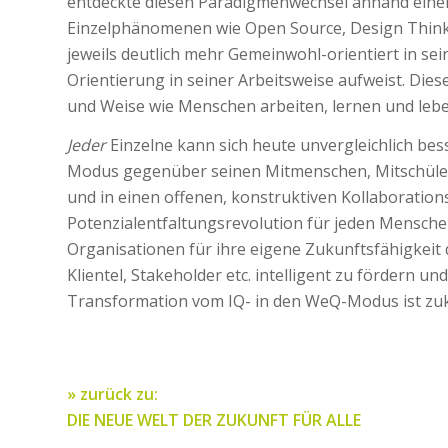
entdeckte diesen Paradigmenwechsel anhand einer 
Einzelphänomenen wie Open Source, Design Thinkin
jeweils deutlich mehr Gemeinwohl-orientiert in sei
Orientierung in seiner Arbeitsweise aufweist. Dies
und Weise wie Menschen arbeiten, lernen und leb
Jeder
Einzelne kann sich heute unvergleichlich be
Modus gegenüber seinen Mitmenschen, Mitschülern 
und in einen offenen, konstruktiven Kollaboration
Potenzialentfaltungsrevolution für jeden Mensche
Organisationen für ihre eigene Zukunftsfähigkeit 
Klientel, Stakeholder etc. intelligent zu fördern u
Transformation vom IQ- in den WeQ-Modus ist zuk
» zurück zu:
DIE NEUE WELT DER ZUKUNFT FÜR ALLE