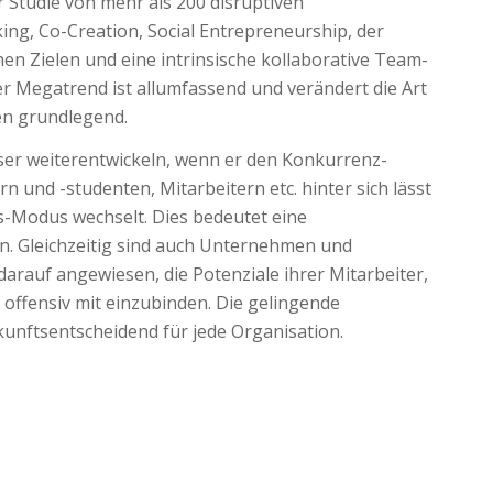
Studie von mehr als 200 disruptiven
g, Co-Creation, Social Entrepreneurship, der
nen Zielen und eine intrinsische kollaborative Team-
er Megatrend ist allumfassend und verändert die Art
en grundlegend.
sser weiterentwickeln, wenn er den Konkurrenz-
und -studenten, Mitarbeitern etc. hinter sich lässt
s-Modus wechselt. Dies bedeutet eine
n. Gleichzeitig sind auch Unternehmen und
darauf angewiesen, die Potenziale ihrer Mitarbeiter,
nd offensiv mit einzubinden. Die gelingende
unftsentscheidend für jede Organisation.