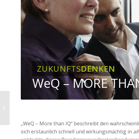
ZUKUNFTS
DENKEN
WeQ – MORE THAN
AKTIVE TEILHABE
„WeQ – More than IQ“ beschreibt den wahrscheinl
sich erstaunlich schnell und wirkungsmächtig in
al