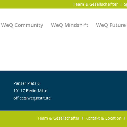
Team & Gesellschafter
S
WeQ Community
WeQ Mindshift
WeQ Future S
Pariser Platz 6
10117 Berlin-Mitte
office@weq.institute
Team & Gesellschafter
Kontakt & Location