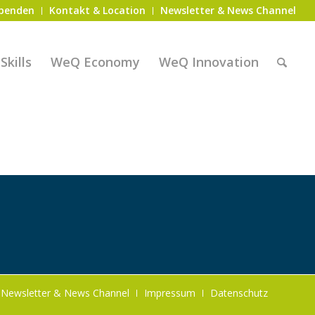
penden
Kontakt & Location
Newsletter & News Channel
kills
WeQ Economy
WeQ Innovation
Newsletter & News Channel
Impressum
Datenschutz