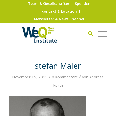
Team & Gesellschafter
Spenden
Kontakt & Location
Newsletter & News Channel
stefan Maier
/
/
November 15, 2019
0 Kommentare
von
Andreas
Korth