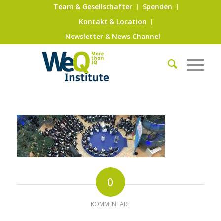
Team & Gesellschafter
Spenden
Kontakt & Location
Newsletter & News Channel
0
KOMMENTARE