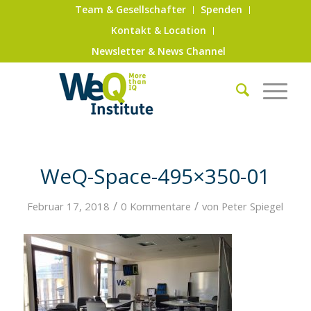
Team & Gesellschafter
Spenden
Kontakt & Location
Newsletter & News Channel
WeQ-Space-495×350-01
/
/
Februar 17, 2018
0 Kommentare
von
Peter Spiegel