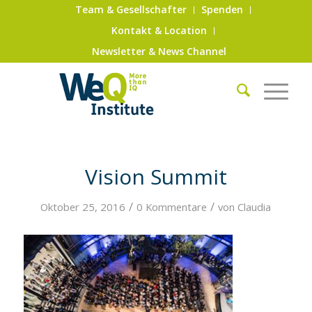
Team & Gesellschafter
Spenden
Kontakt & Location
Newsletter & News Channel
Vision Summit
/
/
Oktober 25, 2016
0 Kommentare
von
Claudia