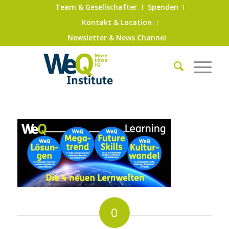
Team & Gesellschafter
Spenden
Kontakt & Location
Newsletter & News Channel
0