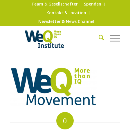
Team & Gesellschafter
Spenden
Kontakt & Location
Newsletter & News Channel
0