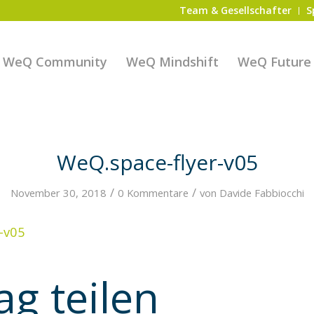
Team & Gesellschafter
S
WeQ Community
WeQ Mindshift
WeQ Future S
WeQ.space-flyer-v05
/
/
November 30, 2018
0 Kommentare
von
Davide Fabbiocchi
-v05
ag teilen